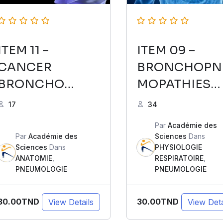
ITEM 11 –
ITEM 09 –
CANCER
BRONCHOPN
BRONCHO
MOPATHIES
PULMONAIRE
CHRONIQUE
17
34
OBSTRUCTIV
Par
Académie des
Par
Académie des
Sciences
Dans
Sciences
Dans
PHYSIOLOGIE
ANATOMIE
,
RESPIRATOIRE
,
PNEUMOLOGIE
PNEUMOLOGIE
30.00TND
30.00TND
View Details
View Deta