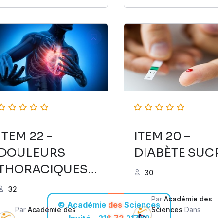
ITEM 22 –
ITEM 20 –
DOULEURS
DIABÈTE SUC
THORACIQUES
30
AIGUES
32
Par
Académie des
© Académie des Sciences
Par
Académie des
Sciences
Dans
Invité – 216.73.217.52