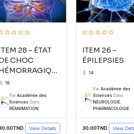
ITEM 28 – ÉTAT
ITEM 26 –
DE CHOC
ÉPILEPSIES
HÉMORRAGIQU
14
E
16
Par
Académie des
Par
Académie des
Sciences
Dans
Sciences
Dans
NEUROLOGIE
,
RÉANIMATION
PHARMACOLOGIE
30.00TND
30.00TND
View Details
View Deta