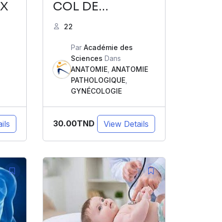
X
COL DE
L’UTERUS
22
Par
Académie des
Sciences
Dans
ANATOMIE
,
ANATOMIE
PATHOLOGIQUE
,
GYNÉCOLOGIE
30.00TND
ils
View Details