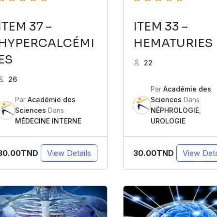
ITEM 37 –
ITEM 33 –
HYPERCALCÉMI
HEMATURIES
ES
22
26
Par
Académie des
Par
Académie des
Sciences
Dans
Sciences
Dans
NÉPHROLOGIE
,
MÉDECINE INTERNE
UROLOGIE
30.00TND
30.00TND
View Details
View Deta