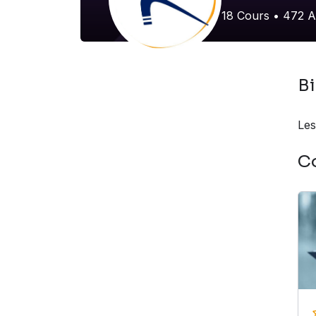
18
Cours
•
472
A
B
Les
C