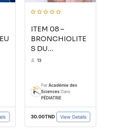
ITEM 08 –
EU
BRONCHIOLITE
S DU
S
NOURRISSON
13
ES
Par
Académie des
Sciences
Dans
PÉDIATRIE
30.00TND
ils
View Details