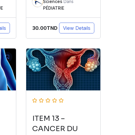
Sciences
Dans
UE
PÉDIATRIE
30.00TND
ils
View Details
ITEM 13 –
CANCER DU