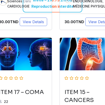
Sciences
Dans
ENDOCRINOLOGIE
,
Reproduction interdite
CARDIOLOGIE
MÉDECINE PHYSIQ
30.00TND
30.00TND
View Details
View Deta
ITEM 17 – COMA
ITEM 15 –
CANCERS
22