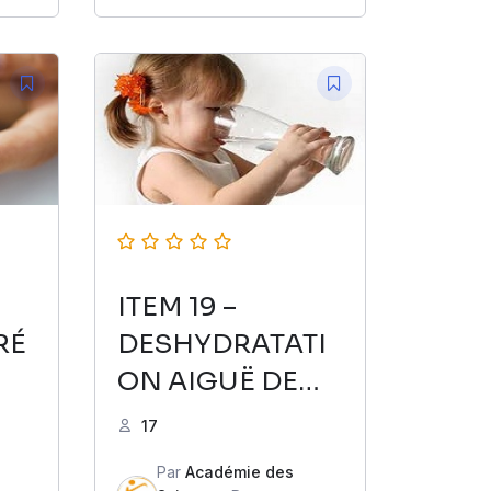
ITEM 19 –
RÉ
DESHYDRATATI
ON AIGUË DE
L’ENFANT
17
Par
Académie des