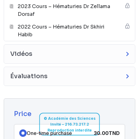
2023 Cours – Hématuries Dr Zellama
11. Citer les principales causes d’hématurie d’origine rénale,
Dorsaf
vésicale et urétro-prostatique.
12. Planifier la conduite à tenir en urgence devant une hématurie
2022 Cours – Hématuries Dr Skhiri
macroscopique grave d’origine urologique.
Habib
Vidéos
Évaluations
Price
© Académie des Sciences
Invité – 216.73.217.2
Reproduction interdite
One-time purchase
30.00TND