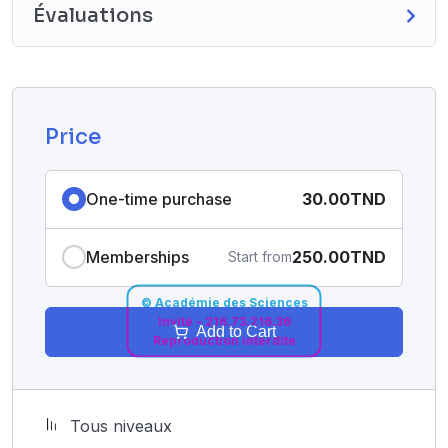
supérieures, selon l’âge, le terrain, la localisation et le
Évaluations
degré de gravité.
Price
One-time purchase
30.00TND
Memberships
250.00TND
Start from
© Académie des Sciences
Invité – 216.73.216.36
Add to Cart
Reproduction interdite
Tous niveaux