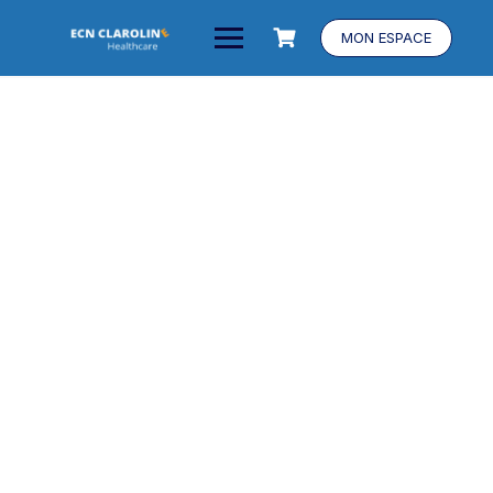
MON ESPACE
Réussissez votre Résidanat avec nos
Plans de Préparation en Ligne
Des plans pédagogiques rigoureux, conçus par des experts, pour
une préparation complète et accessible à distance