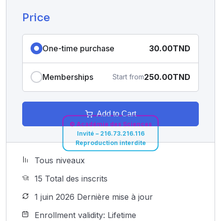
Price
One-time purchase
30.00TND
Memberships
250.00TND
Start from
Add to Cart
© Académie des Sciences
Invité – 216.73.216.116
Reproduction interdite
Tous niveaux
15 Total des inscrits
1 juin 2026 Dernière mise à jour
Enrollment validity: Lifetime